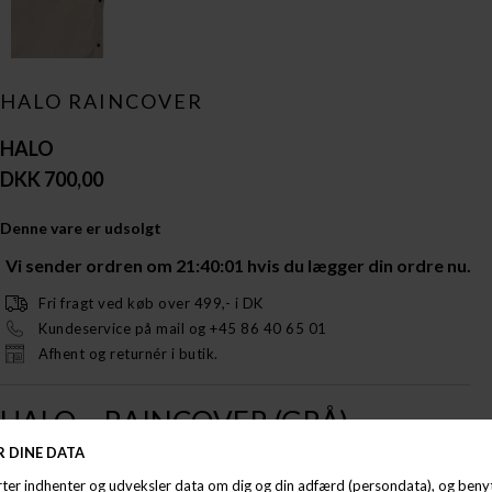
HALO RAINCOVER
HALO
DKK 700,00
Denne vare er udsolgt
Vi sender ordren om
21:40:00
hvis du lægger din ordre nu.
Fri fragt ved køb over 499,- i DK
Kundeservice på mail og +45 86 40 65 01
Afhent og returnér i butik.
HALO – RAINCOVER (GRÅ)
Teknisk regnbeskyttelse i et kompromisløst, pakbart
militærdesign.