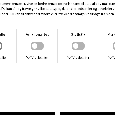
Lad ikke det uforudsigelige danske vejr sætte en stopper for din dag.
Med HALO Raincover i en flot, dæmpet grå nuance får du den ultimative
fusion af tech-wear og urban street-stil. Denne funktionelle
regnponcho/jakke er skabt til at holde dig fuldstændig tør, uanset om du
cruiser gennem byen, pendler på cyklen eller mangler det perfekte
yderlag til de våde overgangsmåneder.
Regnjakken er spækket med højfunktionelle detaljer, der præsterer, når
skybruddet rammer. Den er konstrueret med en slidstærk, vandafvisende
DWR-imprægnering (Durable Water Repellent) og har
fuldt tapede
sømme
. Med et solidt
vandsøjletryk på 8.000 mm
er den 100%
vandtæt, mens en
gode åndbarhed på 5.000 g/m²
sikrer, at du slipper af
med overskydende kropsvarme, når du er aktiv.
Designet trækker tydelige tråde til HALO’s ikoniske militærarv. Foran
findes en praktisk og rummelig lomme forsynet med et reflekterende
HALO-logo for maksimal synlighed i mørket, og hætten kan nemt justeres
med en reflekterende snøre. Den absolut største fordel? Hele regnjakken
er
packable
og kan lynhurtigt foldes sammen i sin egen forlomme, så den
fylder minimalt i tasken, indtil du får brug for den.
DETALJER OG KVALITET:
Model:
HALO Raincover
Pasform:
One Size (Unisex – rummeligt og funktionelt snit, der let
trækkes over din normale jakke, strik eller T-shirt)