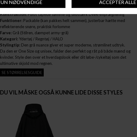
Tekniske specs:
Vandsøjletryk 8.000 mm (Vandtæt) / Åndbarhed 5.000
(Høj komfort)
Konstruktion:
Fuldt tapede sømme og slidstærk DWR-imprægnering
Funktioner:
Packable (kan pakkes helt sammen), justerbar hætte med
reflekterende snøre, praktisk forlomme
Farve:
Grå (Stilren, dæmpet army-grå)
Kategori:
Ydertøj / Regntøj / HALO
Stylingtip:
Den grå nuance giver et super moderne, strømlinet udtryk.
Da den er One Size og unisex, falder den perfekt og råt på både mænd og
kvinder. Style den over et hverdagslook eller dit løbe-/cykeltøj som det
ultimative skjold mod regnen.
SE STØRRELSESGUIDE
DU VIL MÅSKE OGSÅ KUNNE LIDE DISSE STYLES