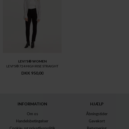
LEVI'S® WOMEN
LEVI'S® 724 HIGH RISE STRAIGHT
DKK 950,00
INFORMATION
HJÆLP
Om os
Åbningstider
Handelsbetingelser
Gavekort
Cookie- og privatlivspolitik
Returnering