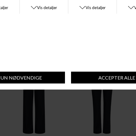
LEVI'S® WOMEN
LEVI'S® WOMEN
LEVI'S® 501 CROP JAZZ POP
501® JEANS FOR WOMEN
DKK 1.000,00
DKK 950,00