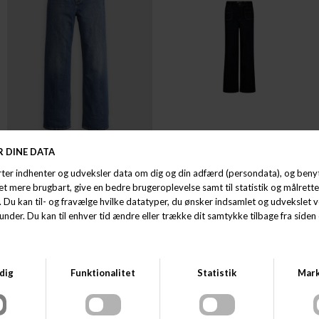
LEVI'S® WOMEN
MOS MOSH
LEVI'S® RIBCAGE WIDE LEG H223
MOS MOSH MMCOLETTE DELUXE
DKK 1.200,00
DKK 900,00