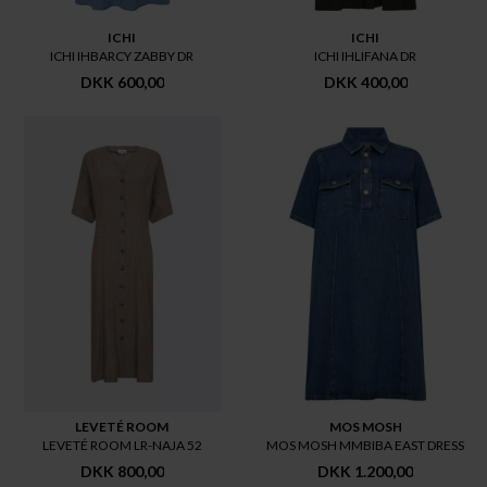
ICHI
ICHI
ICHI IHBARCY ZABBY DR
ICHI IHLIFANA DR
DKK 600,00
DKK 400,00
LEVETÉ ROOM
MOS MOSH
LEVETÉ ROOM LR-NAJA 52
MOS MOSH MMBIBA EAST DRESS
DKK 800,00
DKK 1.200,00