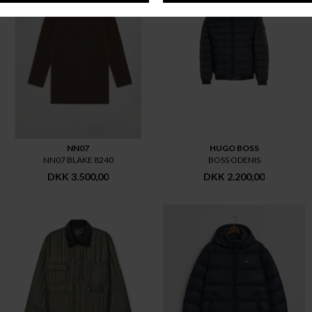
NN07
HUGO BOSS
NN07 BLAKE 8240
BOSS ODENIS
DKK 3.500,00
DKK 2.200,00