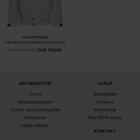
CALVIN KLEIN
CALVIN KLEIN CRINKLE NYLON MIX
DKK 1.900,00
DKK 950,00
INFORMATION
HJÆLP
Om os
Åbningstider
Handelsbetingelser
Gavekort
Cookie- og privatlivspolitik
Returnering
Nyhedsbrev
Åbn GDPR-popup
Ledige stillinger
KONTAKT