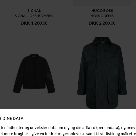
SIGNAL
HUGO BOSS
SIGNAL JOESI BOMBER
BOSS ODENIS
DKK 1.200,00
DKK 2.200,00
HUGO BOSS
HOGGS OF FIFE
BOSS OWAND
HOGGS OF FIFE WOODSMAN WAXED
DKK 2.200,00
DKK 1.000,00