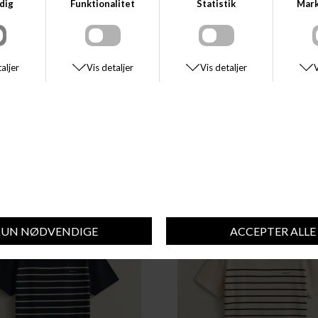
og den karakteristiske Gant-logo tilføje
Gør dig selv en tjeneste og opdater di
Pique SS T-Shirt er ideel til både hverda
Bestil din i dag og oplev, hvordan k
SE STØRRELSESGUIDE
LES