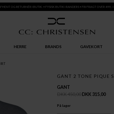
AFHENT OG RETURNÉR I BUTIK. • FYSISK BUTIK I RANDERS • FRI FRAGT OVER 499,- I
HERRE
BRANDS
GAVEKORT
HIRT
GANT 2 TONE PIQUE S
GANT
DKK 450,00
DKK 315,00
På lager