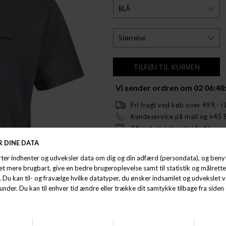
Vi sender ordren om
02 06:48
Fri fragt ved køb over 499,- i
Kundeservice på mail og +45 
Afhent og returnér i butik.
Opdag den perfekte kombination af st
shirt fra GANT SPORTSWEAR er en ny ti
mand, der værdsætter både kvalitet og 
perfekt til enhver lejlighed, lige fra 
Gant 2 Tone Pique T-Shirt er lavet af 
hele dagen lang. Den er tilgængelig i s
perfekte pasform uanset din kropsbygnin