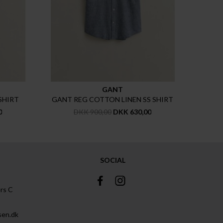
GANT
SHIRT
GANT REG COTTON LINEN SS SHIRT
0
DKK 900,00
DKK 630,00
SOCIAL
rs C
sen.dk