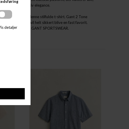
r et strejf af sportiv elegance.
n garderobe med denne stilfulde t-shirt. Gant 2 Tone
g og fest, og den vil helt sikkert blive en fast favorit.
valitet møder stil med GANT SPORTSWEAR.