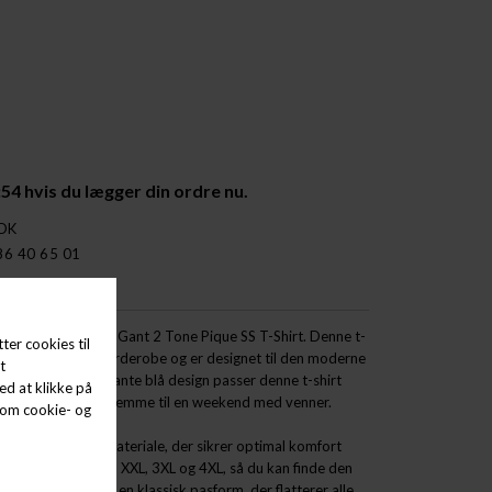
:54
hvis du lægger din ordre nu.
 DK
86 40 65 01
il og komfort med Gant 2 Tone Pique SS T-Shirt. Denne t-
lføjelse til din garderobe og er designet til den moderne
stil. Med sit elegante blå design passer denne t-shirt
en afslappet dag derhjemme til en weekend med venner.
blødt og åndbart materiale, der sikrer optimal komfort
tørrelserne M, L, XL, XXL, 3XL og 4XL, så du kan finde den
g. T-shirten har en klassisk pasform, der flatterer alle,