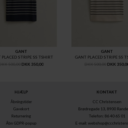
GANT
GANT
 PLACED STRIPE SS TSHIRT
GANT PLACED STRIPE SS T
DKK 500,00
DKK 350,00
DKK 500,00
DKK 350,0
HJÆLP
KONTAKT
CC Christensen
Åbningstider
Brødregade 13, 8900 Rande
Gavekort
Telefon: 86 40 65 01
Returnering
E-mail: webshop@ccchristen
Åbn GDPR-popup