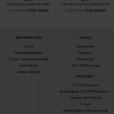
GANT PLACED STRIPE SS TSHIRT
GANT REG COTTON LINEN SS SHIRT
DKK 500,00
DKK 350,00
DKK 900,00
DKK 630,00
INFORMATION
HJÆLP
Om os
Åbningstider
Handelsbetingelser
Gavekort
Cookie- og privatlivspolitik
Returnering
Nyhedsbrev
Åbn GDPR-popup
Ledige stillinger
KONTAKT
CC Christensen
Brødregade 13, 8900 Randers C
Telefon: 86 40 65 01
E-mail:
webshop@ccchristensen.dk