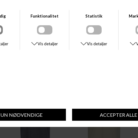
afslappet sammenkomst, en dag i parken eller bare slappe af derhjemme,
vil denne T-shirt give dig et afslappet og stilfuldt look.
Med sit moderne design og GANTs velkendte kvalitet er denne T-shirt et
must-have i enhver herregarderobe. Opdater din stil med Gant PLACED
STRIPE SS TSHIRT og vær klar til at imponere. Gå ikke glip af chancen for
at tilføje denne nyhed til din samling – bestil din i dag!
SE STØRRELSESGUIDE
DU VIL MÅSKE OGSÅ KUNNE LIDE DISSE STYLES