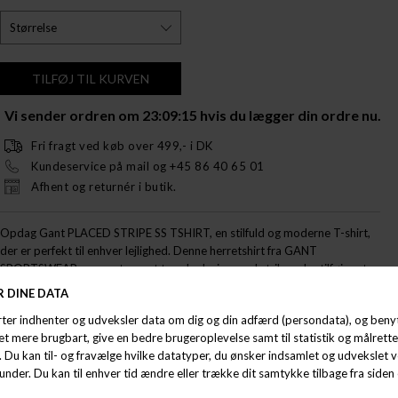
Vi sender ordren om
23:09:15
hvis du lægger din ordre nu.
Fri fragt ved køb over 499,- i DK
Kundeservice på mail og +45 86 40 65 01
Afhent og returnér i butik.
Opdag Gant PLACED STRIPE SS TSHIRT, en stilfuld og moderne T-shirt,
der er perfekt til enhver lejlighed. Denne herretshirt fra GANT
SPORTSWEAR præsenterer et trendy design med striber, der tilføjer et
unikt præg til din garderobe. Den kommer i en flot blå farve, som er let at
kombinere med både shorts og jeans, hvilket gør den til et alsidigt valg til
sommerens eventyr.
Gant PLACED STRIPE SS TSHIRT er lavet af høj kvalitet materiale, der
sikrer både komfort og holdbarhed. T-shirten fås i størrelserne XL og XXL,
så du kan finde den perfekte pasform til dig. Uanset om du skal til en