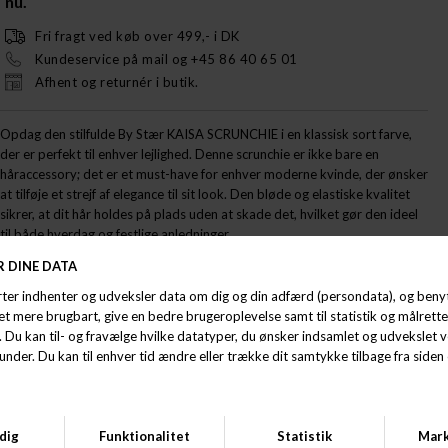
nu.
Fri fragt ved køb over 499,- i DK
Kundeservice på mail og +45 86 40 65 01
Afhent og returnér i butik.
Opdag den stilfulde By Stær KAISA SCRUNCHIE i en klassisk sort farve,
der er perfekt til enhver lejlighed. Denne scrunchie er ikke bare en
håraccessory; det er et must-have for enhver moderne kvinde, der ønsker
at tilføje et strejf af elegance til sit look. Den bløde og elastiske kvalitet
sikrer, at dit hår holdes på plads uden at skade det, hvilket gør den ideel
til både hverdag og festlige anledninger.
By Stær er kendt for deres fokus på kvalitet og design, og denne
scrunchie er ingen undtagelse. Den passer til alle hårtyper og -størrelser,
hvilket gør den til et alsidigt valg for alle kvinder. Uanset om du har langt,
kort, krøllet eller glat hår, vil KAISA SCRUNCHIE være din trofaste
følgesvend.
Med sin tidløse sort farve kan denne scrunchie nemt styles med ethvert
outfit - fra casual hverdagslook til mere festlige ensembles. Gør din
hårstyling nem og chic med By Stær KAISA SCRUNCHIE. Bestil din i dag og