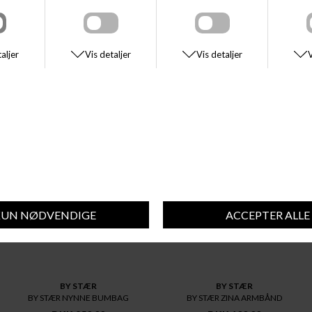
oplev den perfekte kombination af stil og funktionalitet!
SE STØRRELSESGUIDE
DU VIL MÅSKE OGSÅ KUNNE LIDE DISSE STYLES
BY STÆR
BY STÆR
BY STÆR NYNNE BUMBAG
BY STÆR ZINA ARMBÅND