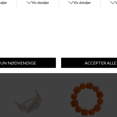
BY STÆR
BY STÆR
BY STÆR SLIPS STRIB
BYSTÆR SAMANTHA BROCHE
DKK 130,00
DKK 60,00