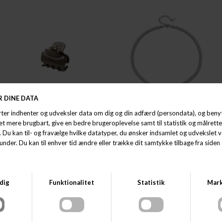
BY STÆR
BY STÆR
BY STÆR SOPHIA - LILLE
BY STÆR LINA HALSKÆDE
DKK 50,00
DKK 250,00