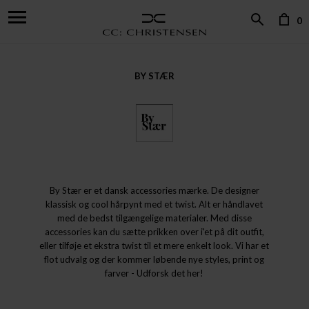
0
BY STÆR
By Stær er et dansk accessories mærke. De designer
klassisk og cool hårpynt med et twist. Alt er håndlavet
med de bedst tilgængelige materialer. Med disse
accessories kan du sætte prikken over i'et på dit outfit,
eller tilføje et ekstra twist til et mere enkelt look. Vi har et
flot udvalg og der kommer løbende nye styles, print og
farver - Udforsk det her!