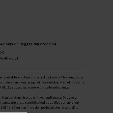
:46
hvis du lægger din ordre nu.
 DK
86 40 65 01
n perfekte kombination af stil og komfort fra Hugo Boss
sko; de er en investering i din garderobe. Med et moderne
kt til både hverdag og mere formelle anledninger.
g Titanium_Runn_trtxpu er ingen undtagelse. Skoene er
er langvarig brug, samtidig med at de tilbyder en let og
 til 45, så du kan finde den perfekte størrelse til dine