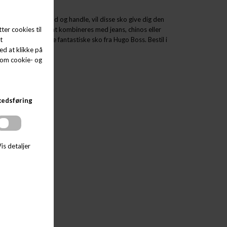
ndtur eller bare ud og handle, vil disse sko give dig den
se design kan de nemt kombineres med jeans, chinos eller
t eje et par af disse fantastiske sko fra Hugo Boss. Bestil i