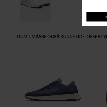
DU VIL MÅSKE OGSÅ KUNNE LIDE DISSE STY