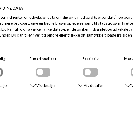
Uanset om du skal til arbejde, på weeke
stil, du har brug for. Med deres tidlø
shorts. Gå ikke glip af muligheden for a
dag og oplev forskellen!
SE STØRRELSESGUIDE