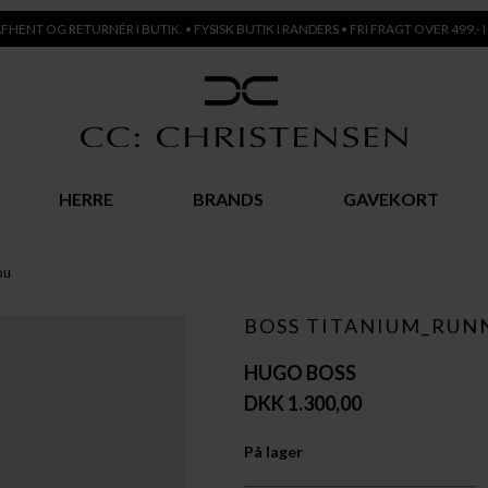
AFHENT OG RETURNÉR I BUTIK. • FYSISK BUTIK I RANDERS • FRI FRAGT OVER 499,- I
HERRE
BRANDS
GAVEKORT
pu
BOSS TITANIUM_RUN
HUGO BOSS
DKK 1.300,00
På lager