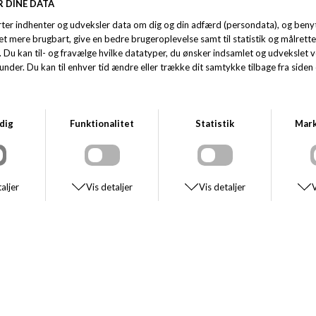
Fri fragt ved køb over 499,- i DK
Kundeservice på mail og +45 86 40 65 01
Afhent og returnér i butik.
Opdag den perfekte kombination af stil og komfort med Boss
DELAWARE BO jeans fra Hugo Boss Orange Man. Disse jeans er designet
til den moderne mand, der værdsætter kvalitet og et tidløst look. Med en
klassisk blå farve passer de perfekt til enhver garderobe og kan let styles
til både hverdag og fest.
Med sit moderne snit og højkvalitetsmaterialer er disse jeans ikke kun
komfortable, men også slidstærke. Uanset om du skal på arbejde, ud med
vennerne eller bare slappe af derhjemme, vil Boss DELAWARE BO jeans
være dit go-to valg.
Tag din stil til det næste niveau med disse nye jeans fra Hugo Boss, og
oplev forskellen ved et velvalgt stykke tøj. Gå ikke glip af muligheden for
at eje et par af disse populære jeans – bestil dem i dag!
SE STØRRELSESGUIDE