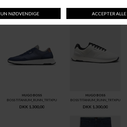
DU VIL MÅSKE OGSÅ KUNNE LIDE DISSE STYLES
HUGO BOSS
HUGO BOSS
BOSS TITANIUM_RUNN_TRTXPU
BOSS TITANIUM_RUNN_TRTXPU
DKK 1.300,00
DKK 1.300,00