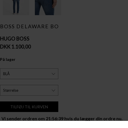
BOSS DELAWARE BO
HUGO BOSS
DKK 1.100,00
På lager
Vi sender ordren om
21:56:38
hvis du lægger din ordre nu.