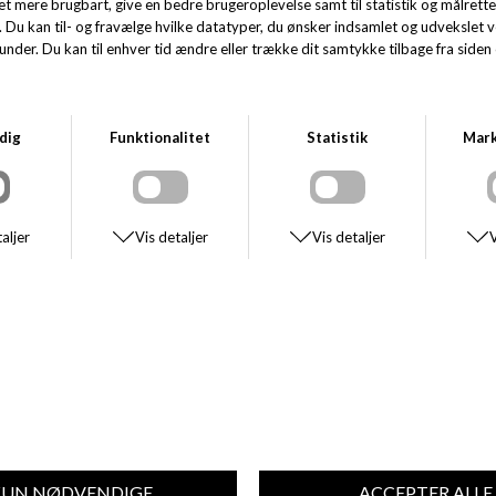
cap er en del af Stenströms’ nyeste kollektion og tilføjer et sofistikeret
touch til enhver garderobe. Fremstillet af blød merinould, tilbyder den
både varme og komfort, hvilket gør den ideel til både hverdag og mere
formelle anledninger.
Den smukke brune farve giver et klassisk udtryk, mens det ribbede
design og det diskrete logo tilfører et moderne element. Hatten er one-
size og passer perfekt til de fleste hovedstørrelser. Uanset om du skal ud
på en efterårsdag eller blot ønsker at tilføje lidt ekstra til dit outfit, er
denne cap det perfekte valg.
Gå ikke glip af muligheden for at eje en del af Stenströms’ arv af kvalitet
og stil. Køb Stenströms Ribbed Logo Merino i dag og opgrader dit look
med denne tidløse accessory!
SE STØRRELSESGUIDE
DU VIL MÅSKE OGSÅ KUNNE LIDE DISSE STYLES