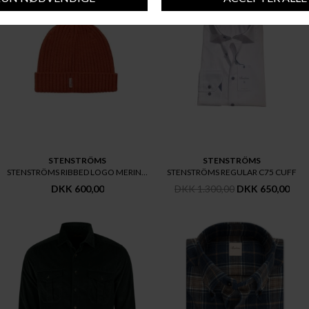
STENSTRÖMS
STENSTRÖMS
STENSTRÖMS RIBBED LOGO MERINO
STENSTRÖMS REGULAR C75 CUFF
DKK 600,00
DKK 1.300,00
DKK 650,00