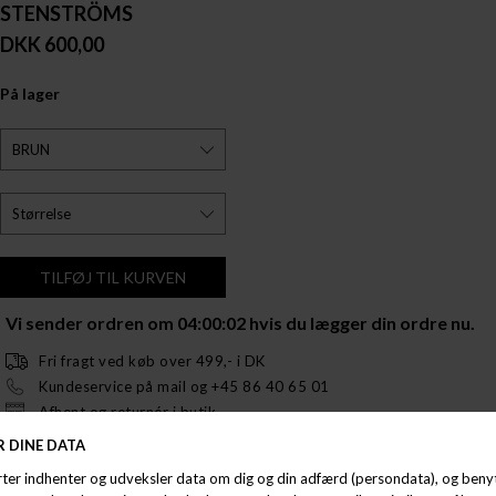
STENSTRÖMS
DKK 600,00
På lager
Vi sender ordren om
04:00:01
hvis du lægger din ordre nu.
Fri fragt ved køb over 499,- i DK
Kundeservice på mail og +45 86 40 65 01
Afhent og returnér i butik.
Opdag Stenströms Ribbed Logo Merino, en stilfuld og funktionel hat, der
er perfekt til moderne mænd, der værdsætter kvalitet og design. Denne