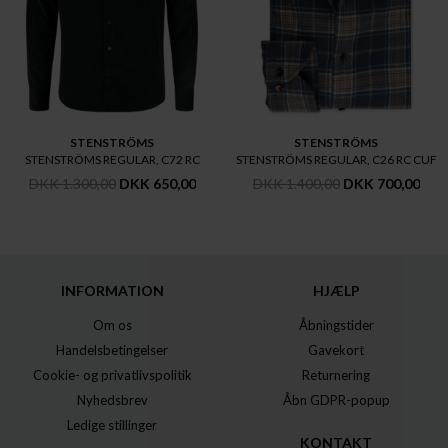
STENSTRÖMS
STENSTRÖMS
STENSTRÖMS REGULAR, C72 RC
STENSTRÖMS REGULAR, C26 RC CUF
DKK 1.300,00
DKK 650,00
DKK 1.400,00
DKK 700,00
INFORMATION
HJÆLP
Om os
Åbningstider
Handelsbetingelser
Gavekort
Cookie- og privatlivspolitik
Returnering
Nyhedsbrev
Åbn GDPR-popup
Ledige stillinger
KONTAKT