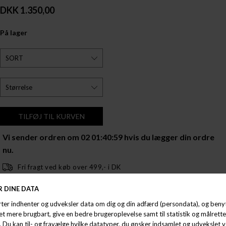
DKK 1.350,00
På lager
Vi sender ordren om
02 01:40:58
hvis du lægger din ordre
nu.
Fri fragt ved køb over 499,- i DK
Kundeservice på mail og +45 86 40 65 01
Afhent og returnér i butik.
Opdag den nyeste tilføjelse til Birkenstock-familien: Birkenstock Utti Lace