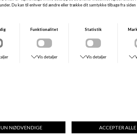
LEVE! Denne elegante damesko kombinerer komfort og stil på perfekt
vis. Med sin tidløse sorte farve passer den til enhver garderobe og kan
styles til både hverdag og fest. Uanset om du skal til arbejde, på en café
eller ud at shoppe, vil Utti Lace LEVE holde dine fødder glade hele dagen.
Skoen fås i flere størrelser, så du kan finde den perfekte pasform. Den er
designet til moderne kvinder, der sætter pris på både funktionalitet og
æstetik. Med Birkenstocks velkendte kvalitet og støtte kan du være
sikker på, at denne sko vil holde i lang tid.
Gå ikke glip af chancen for at eje et par Birkenstock Utti Lace LEVE – en
sko, der virkelig er værd at investere i.
SE STØRRELSESGUIDE
DU VIL MÅSKE OGSÅ KUNNE LIDE DISSE STYLES