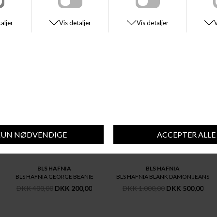
DU VIL MÅSKE OGSÅ KUNNE LIDE DISSE STYLES
BLS HAFNIA
BLS HAFNIA
BLS HAFNIA GEORGE BEANIE
BLS HAFNIA BLANK DAMON JEANS
DKK 400,00
DKK 200,00
DKK 1.000,00
DKK 500,00