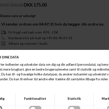
DKK 350,00
DKK 175,00
Denne vare er udsolgt
Vi sender ordren om
04:47:31
hvis du lægger din ordre nu.
Fri fragt ved køb over 499,- i DK
Kundeservice på mail og +45 86 40 65 01
Afhent og returnér i butik.
BESKRIVELSE
Ingen efterårs- eller vinterkollektion er komplet uden den essentielle
BLS
Hafnia Beanie
– en tidløs klassiker til kolde dage. Den er strikket i en
specialblanding af merinould og akryl, som giver både varme og blød
komfort. Beanie’en er designet med det håndskrevne BLS-logo foran og
en forbedret pasform, der sikrer både stil og komfort hele sæsonen.
• Håndskrevet BLS-logo
• Forbedret pasform
• 70% akryl, 30% merinould
SE STØRRELSESGUIDE