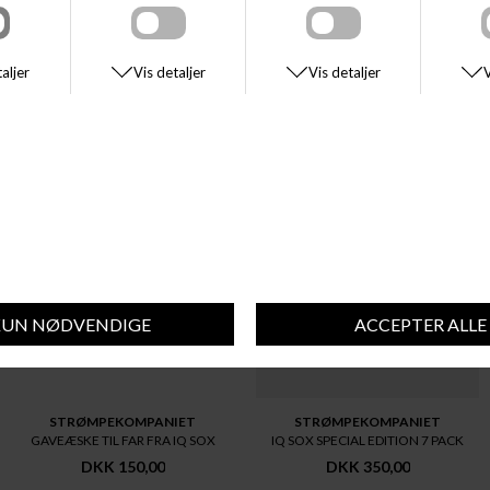
SE STØRRELSESGUIDE
DU VIL MÅSKE OGSÅ KUNNE LIDE DISSE STYLES
STRØMPEKOMPANIET
STRØMPEKOMPANIET
GAVEÆSKE TIL FAR FRA IQ SOX
IQ SOX SPECIAL EDITION 7 PACK
DKK 150,00
DKK 350,00