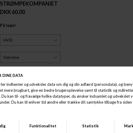
STRØMPEKOMPANIET
DKK 60,00
På lager
Vi sender ordren om
02 19:11:20
hvis du lægger din ordre
nu.
Fri fragt ved køb over 499,- i DK
Kundeservice på mail og +45 86 40 65 01
Afhent og returnér i butik.