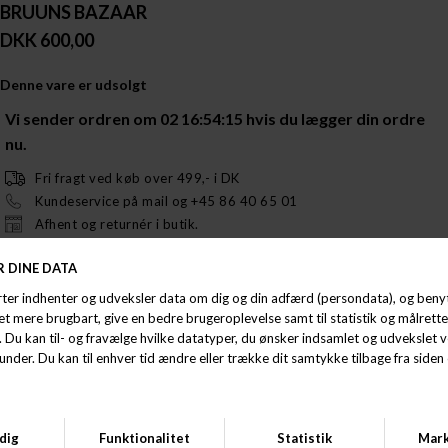
BRUUNS BAZAAR
DKK 600,00
Denne vare er udsolgt
Vi sender ordren om
02 16:54:15
hvis du lægger din ordre
nu.
Fri fragt ved køb over 499,- i DK
Kundeservice på mail og +45 86 40 65 01
Afhent og returnér i butik.
Smuk strik fra Bruuns Bazaar dom tilbyder både stil og komfort. Med sin
løse pasform og korte ærmer er denne strikkede sweater perfekt til
hverdagsbrug, men er også nem at dresse op. Style den med et par jeans
for et stilrent hverdags outfit.
- 56% Viskose, 26% Polyamid
- Sand