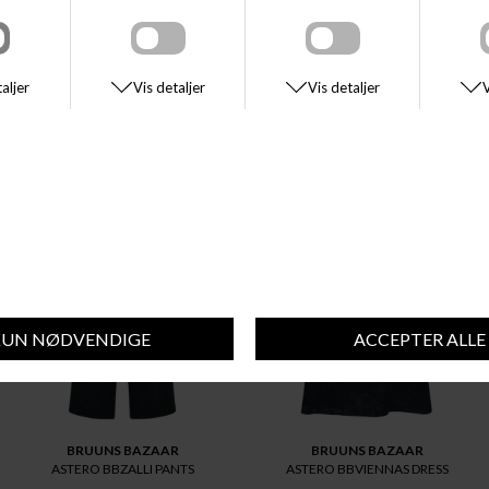
- Vaskes på 30 graders meget skånsom vask
SE STØRRELSESGUIDE
DU VIL MÅSKE OGSÅ KUNNE LIDE DISSE STYLES
BRUUNS BAZAAR
BRUUNS BAZAAR
ASTERO BBZALLI PANTS
ASTERO BBVIENNAS DRESS